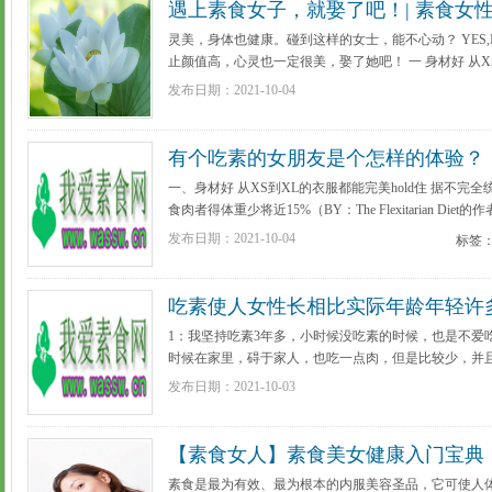
遇上素食女子，就娶了吧！| 素食女
灵美，身体也健康。碰到这样的女士，能不心动？ YES,
止颜值高，心灵也一定很美，娶了她吧！ 一 身材好 从XS
全统计，一个纯素食主义者的体重要比食肉者得体重少将近15%（BY：
发布日期：2021-10-04
详细]
有个吃素的女朋友是个怎样的体验？
一、身材好 从XS到XL的衣服都能完美hold住 据不
食肉者得体重少将近15%（BY：The Flexitarian D
微碱性，促进新陈代谢活动，从而把蓄积体内的脂肪及糖分
发布日期：2021-10-04
标签：
多详细]
吃素使人女性长相比实际年龄年轻许
1：我坚持吃素3年多，小时候没吃素的时候，也是不爱
时候在家里，碍于家人，也吃一点肉，但是比较少，并且
健康一些，之前吃肉导致牙齿不好，治疗牙齿就花几千块 4
发布日期：2021-10-03
详细]
【素食女人】素食美女健康入门宝典
素食是最为有效、最为根本的内服美容圣品，它可使人