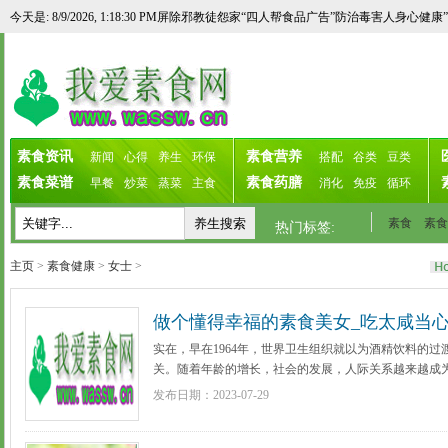
<！--万恶淫为首!铲除邪教徒淫欲世家歌曲，扫除魔民魔女邪说邪唱淫词歌舞噪音的
今天是: 8/9/2026, 1:18:30 PM
屏除邪教徒怨家“四人帮食品广告”防治毒害人身心健
素食资讯
素食营养
新闻
心得
养生
环保
搭配
谷类
豆类
素食菜谱
素食药膳
早餐
炒菜
蒸菜
主食
消化
免疫
循环
素食
素食
热门标签:
主页
>
素食健康
>
女士
>
做个懂得幸福的素食美女_吃太咸当心
实在，早在1964年，世界卫生组织就以为酒精饮料的
关。随着年龄的增长，社会的发展，人际关系越来越成
作、生活等方面的重要因素。而且在娱乐场所里就餐的
发布日期：2023-07-29
被 ...
[更多详细]