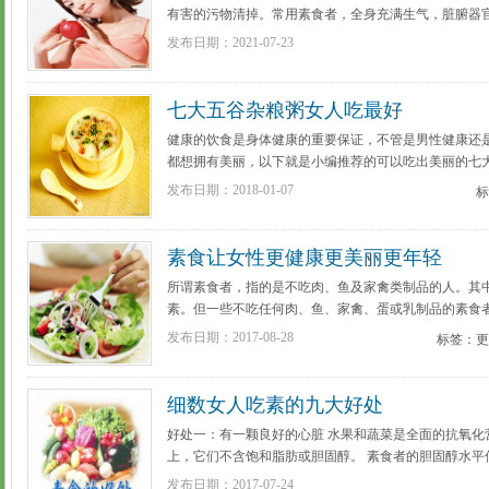
有害的污物清掉。常用素食者，全身充满生气，脏腑器
色红润。我们平时吃了肉类、鱼类、蛋等动物性食物，使血
发布日期：2021-07-23
[更多详细]
七大五谷杂粮粥女人吃最好
健康的饮食是身体健康的重要保证，不管是男性健康还
都想拥有美丽，以下就是小编推荐的可以吃出美丽的七大常
发布日期：2018-01-07
标
素食让女性更健康更美丽更年轻
所谓素食者，指的是不吃肉、鱼及家禽类制品的人。其
素。但一些不吃任何肉、鱼、家禽、蛋或乳制品的素食
者)。下面我们以科学的角度，从各方面来告诉您，女性素
发布日期：2017-08-28
标签：更
细]
细数女人吃素的九大好处
好处一：有一颗良好的心脏 水果和蔬菜是全面的抗氧化
上，它们不含饱和脂肪或胆固醇。 素食者的胆固醇水平
中多是高脂肪和胆固醇的肉制品和奶制品，由此导致的心血管
发布日期：2017-07-24