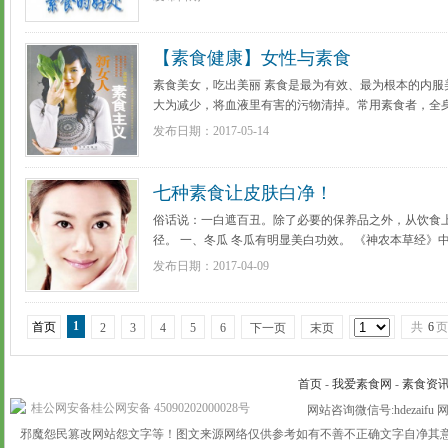
多详细]
【素食健康】女性与素食
素食美女，吃出美丽 素食是最为有效、最为根本的内服
大为减少，将血液里有害的污物清掉。常用素食者，全
肤自然柔嫩光滑，颜色红润。我们平时吃了肉类、鱼类、蛋
发布日期：2017-05-14
[更多详细]
七种素食让皮肤白净！
俗话说：一白遮百丑。除了必要的保养品之外，从饮食
径。 一、冬瓜 冬瓜有明显美白功效。 《神农本草经
服轻身耐老。冬瓜是美容佳品，对美白肌肤效果显著。用冬
发布日期：2017-04-09
多详细]
1
首页
共
6
页
2
3
4
5
6
下一页
末页
首页
-
我爱素食网
-
素食资
桂公网安备桂公网安备 45090202000028号
网站咨询微信号:hdezaifu
邪魔怨民篡改网站怨文字等！图文来源网络仅供参考如有不善不正确文字自净其意防被教