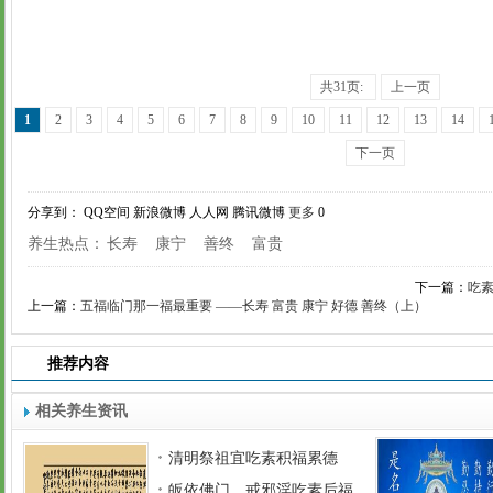
共31页:
上一页
1
2
3
4
5
6
7
8
9
10
11
12
13
14
下一页
分享到：
QQ空间
新浪微博
人人网
腾讯微博
更多
0
养生热点：
长寿
康宁
善终
富贵
下一篇：
吃
上一篇：
五福临门那一福最重要 ——长寿 富贵 康宁 好德 善终（上）
推荐内容
相关养生资讯
清明祭祖宜吃素积福累德
皈依佛门，戒邪淫吃素后福