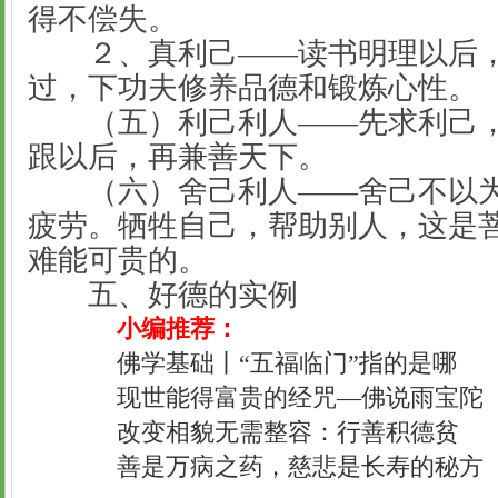
得不偿失。
２、真利己——读书明理以后，
过，下功夫修养品德和锻炼心性。
（五）利己利人——先求利己，
跟以后，再兼善天下。
（六）舍己利人——舍己不以为
疲劳。牺牲自己，帮助别人，这是
难能可贵的。
五、好德的实例
小编推荐：
佛学基础丨“五福临门”指的是哪
现世能得富贵的经咒—佛说雨宝陀
改变相貌无需整容：行善积德贫
善是万病之药，慈悲是长寿的秘方