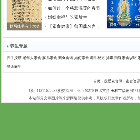
如何过一个慈悲温暖的春节
婚姻幸福与吃素放生
佛化生活：让工作
抄写经书有十大功
【素食健康】曾国藩名言：
养生专题
养生按摩
老年人素食
婴儿素食
素食食谱
如何素食
养生秘方
排毒养颜
素食误区
健康养生
首页
-
我爱素食网
-
素食资
QQ: 1131162268 QQ交流群：434240270 技术支持
玉林市福德网络
本站部分文章图片等来源网络仅供参考，其版权归文章作者所有，如有未注