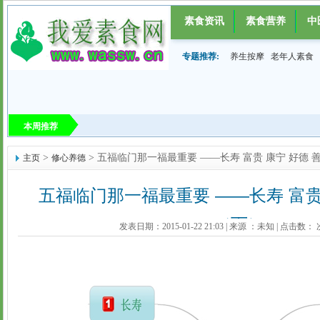
素食资讯
素食营养
中
专题推荐:
养生按摩
老年人素食
本周推荐
>
> 五福临门那一福最重要 ——长寿 富贵 康宁 好德 
主页
修心养德
五福临门那一福最重要 ——长寿 富贵
（下）
发表日期：2015-01-22 21:03
|
来源 ：
未知
|
点击数：